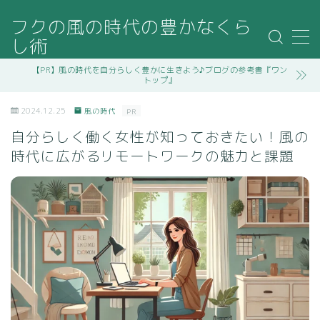
フクの風の時代の豊かなくら
し術
MENU
【PR】風の時代を自分らしく豊かに生きよう♪ブログの参考書『ワン
トップ』
記事一覧
2024.12.25
風の時代
PR
自分らしく働く女性が知っておきたい！風の
管理人プロフィール
時代に広がるリモートワークの魅力と課題
運営者情報
プライバシーポリシー・免責事項
お問い合わせ