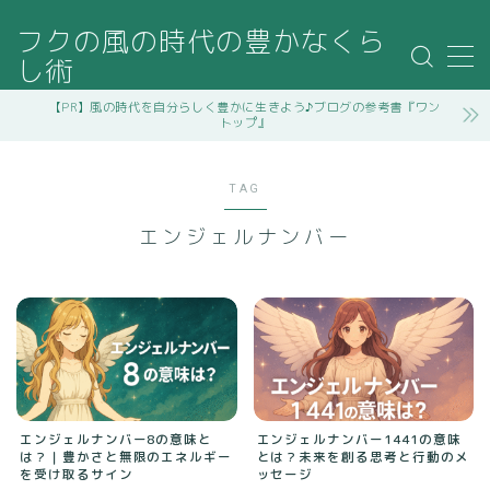
フクの風の時代の豊かなくら
し術
MENU
【PR】風の時代を自分らしく豊かに生きよう♪ブログの参考書『ワン
トップ』
記事一覧
TAG
管理人プロフィール
エンジェルナンバー
運営者情報
プライバシーポリシー・免責事項
お問い合わせ
エンジェルナンバー8の意味と
エンジェルナンバー1441の意味
は？｜豊かさと無限のエネルギー
とは？未来を創る思考と行動のメ
を受け取るサイン
ッセージ